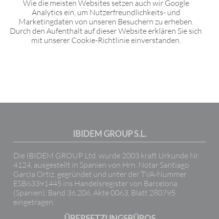
Wie die meisten Websites setzen auch wir Google
Analytics ein, um Nutzerfreundlichkeits- und
Marketingdaten von unseren Besuchern zu erheben.
Durch den Aufenthalt auf dieser Website erklären Sie sich
mit unserer Cookie-Richtlinie einverstanden.
IBIDEM GROUP S.L.
Die IBIDEM GROUP Ltd. wurde 2003 kraft Urkunde Nr.
4124, ausgestellt in Spanien von Hrn. Notar Santiago
García Ortiz, gegründet und unter der TVA-Nummer
ESB63391445 ins Handelsregister von Barcelona
(Spanien), Band 36.206, Akte 0063, Blatt 280795
eingetragen.
ÜBERSETZUNGSBÜROS